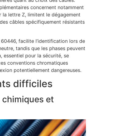
lières quant au choix des câbles.
upplémentaires concernent notamment
r la lettre Z, limitent le dégagement
 des câbles spécifiquement résistants
446, facilite l’identification lors de
 neutre, tandis que les phases peuvent
 essentiel pour la sécurité, se
e ces conventions chromatiques
nexion potentiellement dangereuses.
s difficiles
 chimiques et