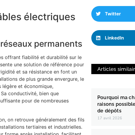
Twitter
âbles électriques
LinkedIn
et réseaux permanents
ffrant fiabilité et durabilité sur le
ésente une solution de référence pour
Articles similai
 rigidité et sa résistance en font un
allations de plus grande envergure, le
s légère et économique,
 Sa conductivité, bien que
Pourquoi ma chau
 suffisante pour de nombreuses
raisons possibl
de dépôts
17 avril 2026
ion, on retrouve généralement des fils
llations tertiaires et industrielles.
 forme après installation, facilitant