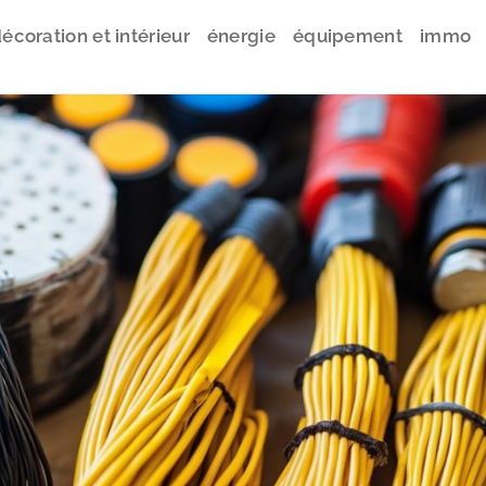
écoration et intérieur
énergie
équipement
immo