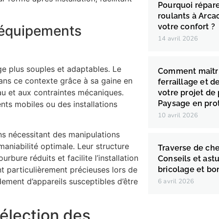
Pourquoi répare
roulants à Arca
votre confort ?
r équipements
14 avril 2026
ge plus souples et adaptables. Le
Comment maîtri
ns ce contexte grâce à sa gaine en
ferraillage et d
eau et aux contraintes mécaniques.
votre projet de 
Paysage en pro
ents mobiles ou des installations
10 avril 2026
ns nécessitant des manipulations
aniabilité optimale. Leur structure
Traverse de che
bure réduits et facilite l’installation
Conseils et ast
bricolage et b
nt particulièrement précieuses lors de
ement d’appareils susceptibles d’être
6 avril 2026
sélection des