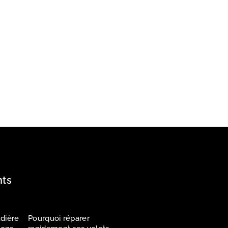
nts
dière
Pourquoi réparer