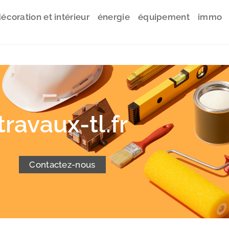
écoration et intérieur
énergie
équipement
immo
travaux-tl.fr
Contactez-nous