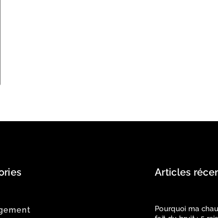
ories
Articles réce
Pourquoi ma chau
gement