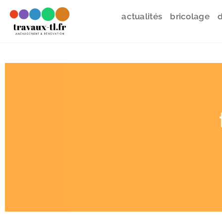
actualités
bricolage
d