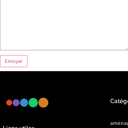
Catég
aména